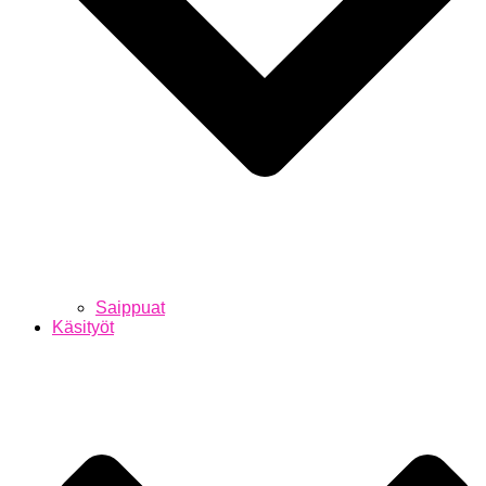
Saippuat
Käsityöt