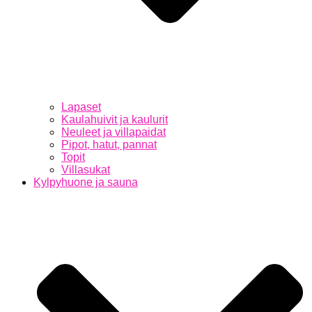
Lapaset
Kaulahuivit ja kaulurit
Neuleet ja villapaidat
Pipot, hatut, pannat
Topit
Villasukat
Kylpyhuone ja sauna