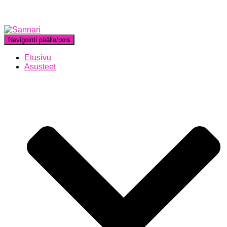
Navigointi päälle/pois
Etusivu
Asusteet