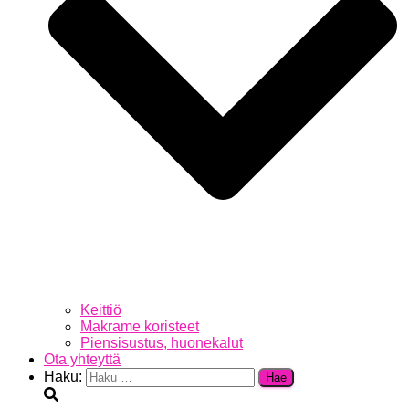
Keittiö
Makrame koristeet
Piensisustus, huonekalut
Ota yhteyttä
Haku: