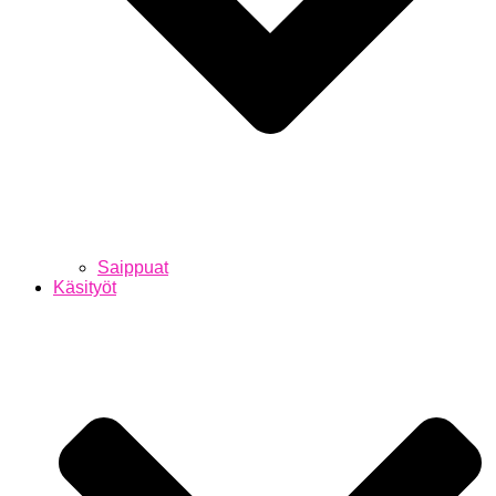
Saippuat
Käsityöt