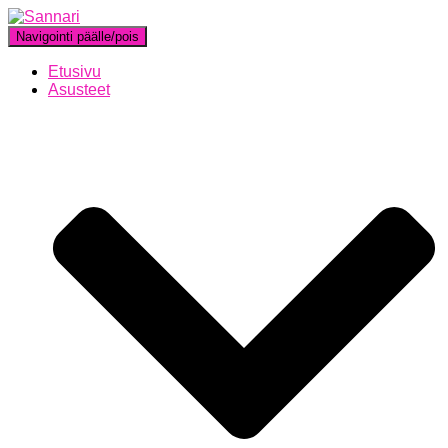
Navigointi päälle/pois
Etusivu
Asusteet