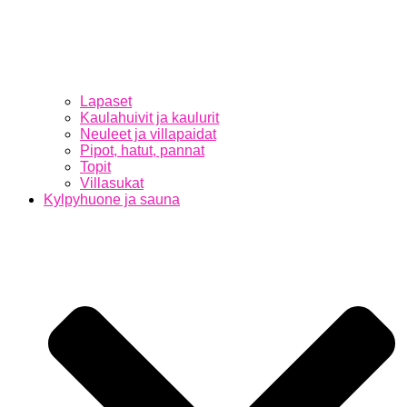
Lapaset
Kaulahuivit ja kaulurit
Neuleet ja villapaidat
Pipot, hatut, pannat
Topit
Villasukat
Kylpyhuone ja sauna