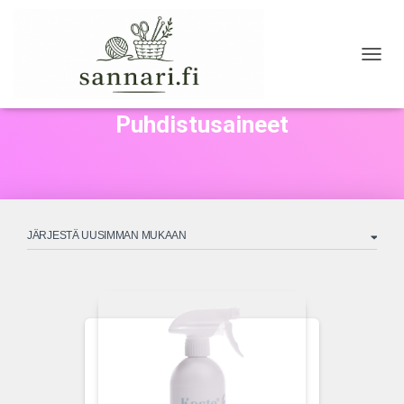
NAVIG
Puhdistusaineet