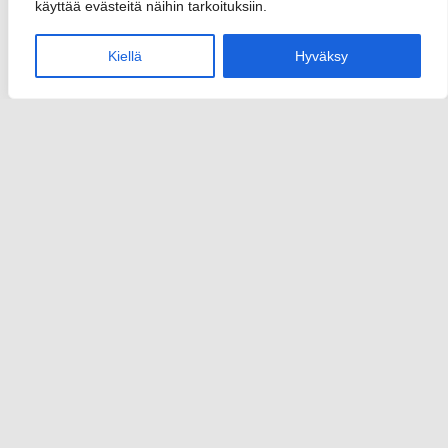
käyttää evästeitä näihin tarkoituksiin.
Kiellä
Hyväksy
Sannari
info(at)sannari.fi
y-tunnus 2950652-3
Rekisteriseloste
Toimitusehdot
Yhteystiedot
Etusivu
Palvelut
Nettisivut