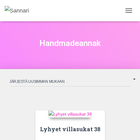
NAVIG
PÄÄLL
Handmadeannak
Lyhyet villasukat 38