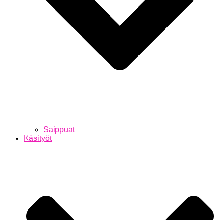
Saippuat
Käsityöt