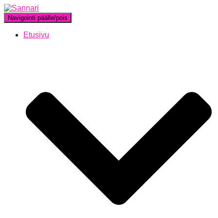
Navigointi päälle/pois
Etusivu