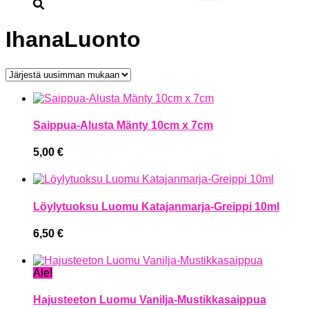
IhanaLuonto
Saippua-Alusta Mänty 10cm x 7cm
5,00
€
Löylytuoksu Luomu Katajanmarja-Greippi 10ml
6,50
€
Ale!
Hajusteeton Luomu Vanilja-Mustikkasaippua