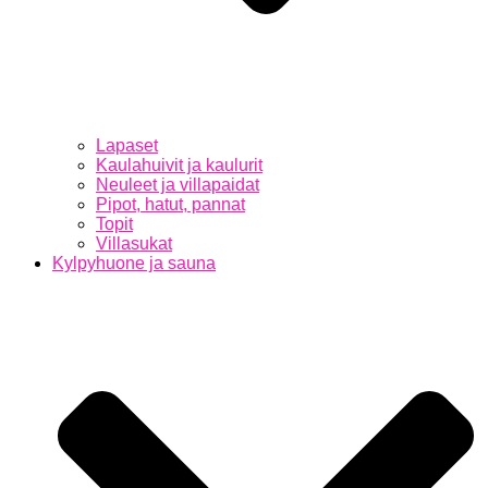
Lapaset
Kaulahuivit ja kaulurit
Neuleet ja villapaidat
Pipot, hatut, pannat
Topit
Villasukat
Kylpyhuone ja sauna