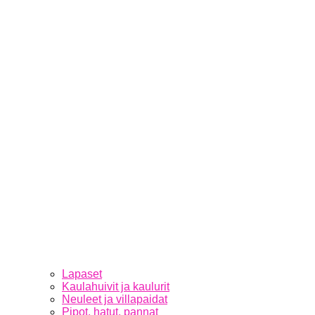
Lapaset
Kaulahuivit ja kaulurit
Neuleet ja villapaidat
Pipot, hatut, pannat