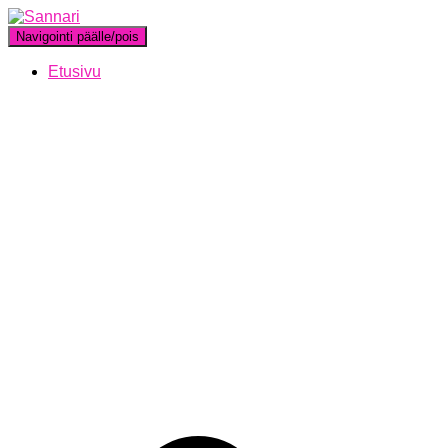
Navigointi päälle/pois
Etusivu