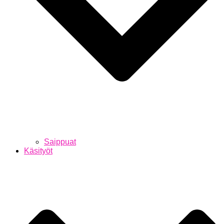
Saippuat
Käsityöt