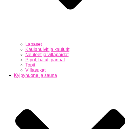
Lapaset
Kaulahuivit ja kaulurit
Neuleet ja villapaidat
Pipot, hatut, pannat
Topit
Villasukat
Kylpyhuone ja sauna