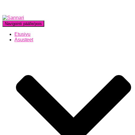
Navigointi päälle/pois
Etusivu
Asusteet