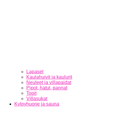
Lapaset
Kaulahuivit ja kaulurit
Neuleet ja villapaidat
Pipot, hatut, pannat
Topit
Villasukat
Kylpyhuone ja sauna