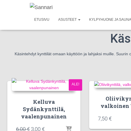
ETUSIVU
ASUSTEET
KYLPYHUONE JA SAUN
Käs
Käsintehdyt kynttilät omaan käyttöön ja lahjaksi muille. Suuri
ALE!
Oliivikyn
Kelluva
valkoinen 
Sydänkynttilä,
vaalenpunainen
7,50
€
6,00
€
3,00
€