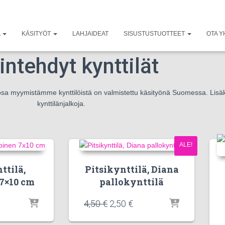
A
KÄSITYÖT
LAHJAIDEAT
SISUSTUSTUOTTEET
OTA Y
intehdyt kynttilät
n osa myymistämme kynttilöistä on valmistettu käsityönä Suomessa. Lisäk
kynttilänjalkoja.
ALE!
ttilä,
Pitsikynttilä, Diana
7×10 cm
pallokynttilä
4,50
€
2,50
€