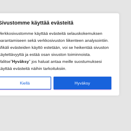
Sivustomme käyttää evästeitä
Verkkosivustomme käyttää evästeitä selauskokemuksen
parantamiseen sekä verkkosivuston liikenteen analysointiin.
Mikäli evästeiden käyttö estetään, voi se heikentää sivuston
käytettävyyttä ja estää osan sivuston toiminnoista.
Valitse”
Hyväksy
” jos haluat antaa meille suostumuksesi
käyttää evästeitä näihin tarkoituksiin.
Kiellä
Hyväksy
sivu
elut