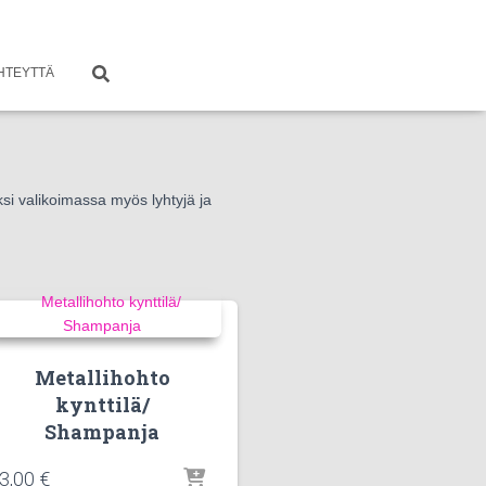
HTEYTTÄ
si valikoimassa myös lyhtyjä ja
Metallihohto
kynttilä/
Shampanja
3,00
€