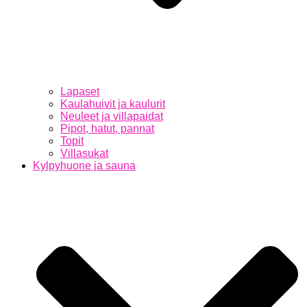
Lapaset
Kaulahuivit ja kaulurit
Neuleet ja villapaidat
Pipot, hatut, pannat
Topit
Villasukat
Kylpyhuone ja sauna