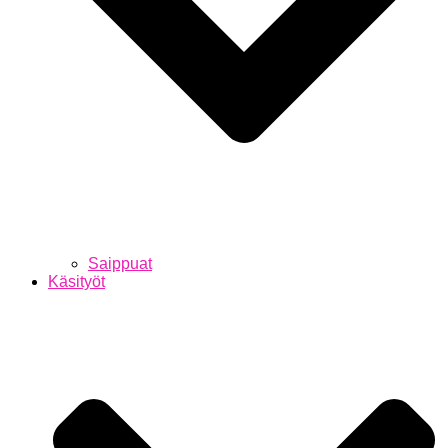
Saippuat
Käsityöt