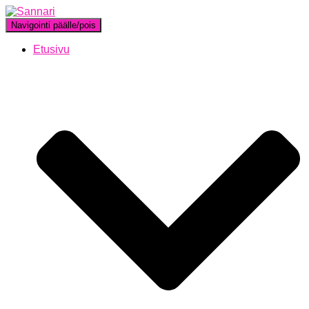
Navigointi päälle/pois
Etusivu