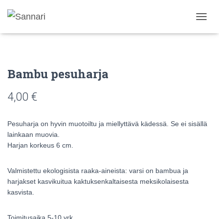
N
A
V
I
G
Bambu pesuharja
O
I
N
4,00
€
T
I
P
Pesuharja on hyvin muotoiltu ja miellyttävä kädessä. Se ei sisällä
Ä
lainkaan muovia.
Ä
Harjan korkeus 6 cm.
L
L
E
Valmistettu ekologisista raaka-aineista: varsi on bambua ja
/
harjakset kasvikuitua kaktuksenkaltaisesta meksikolaisesta
P
O
kasvista.
I
S
Toimitusaika 5-10 vrk.