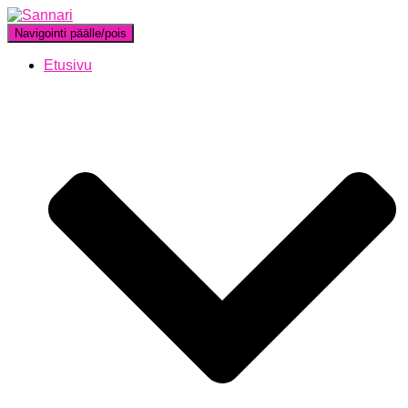
Navigointi päälle/pois
Etusivu