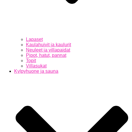
Lapaset
Kaulahuivit ja kaulurit
Neuleet ja villapaidat
Pipot, hatut, pannat
Topit
Villasukat
Kylpyhuone ja sauna