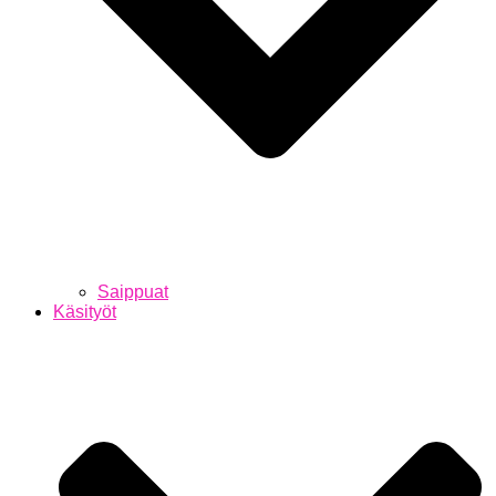
Saippuat
Käsityöt