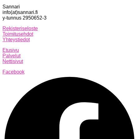
Sannari
info(at)sannari.fi
y-tunnus 2950652-3
Rekisteriseloste
Toimitusehdot
Yhteystiedot
Etusivu
Palvelut
Nettisivut
Facebook