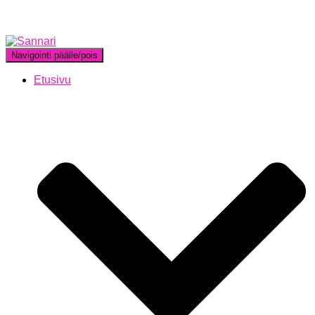
Navigointi päälle/pois
Etusivu