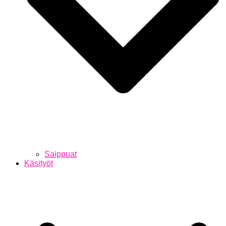
Saippuat
Käsityöt