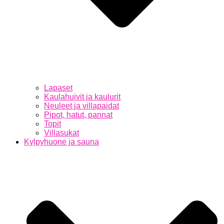
Lapaset
Kaulahuivit ja kaulurit
Neuleet ja villapaidat
Pipot, hatut, pannat
Topit
Villasukat
Kylpyhuone ja sauna