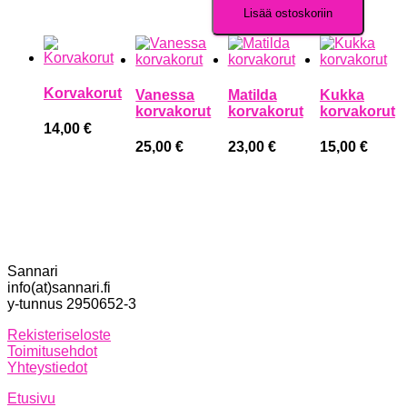
Lisää ostoskoriin
Korvakorut
Vanessa
Matilda
Kukka
korvakorut
korvakorut
korvakorut
14,00
€
25,00
€
23,00
€
15,00
€
Sannari
info(at)sannari.fi
y-tunnus 2950652-3
Rekisteriseloste
Toimitusehdot
Yhteystiedot
Etusivu