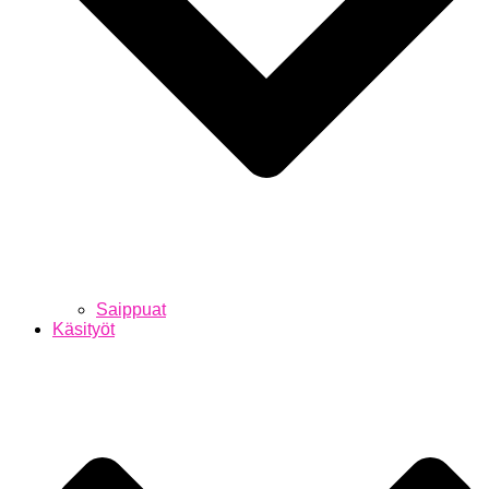
Saippuat
Käsityöt