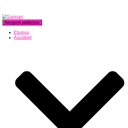
Navigointi päälle/pois
Etusivu
Asusteet