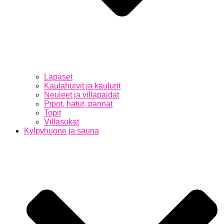
Lapaset
Kaulahuivit ja kaulurit
Neuleet ja villapaidat
Pipot, hatut, pannat
Topit
Villasukat
Kylpyhuone ja sauna