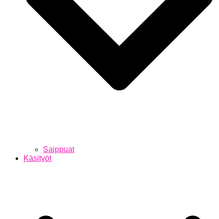
Saippuat
Käsityöt