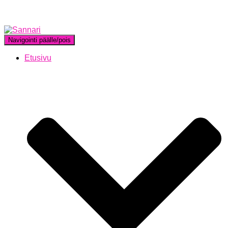
Navigointi päälle/pois
Etusivu