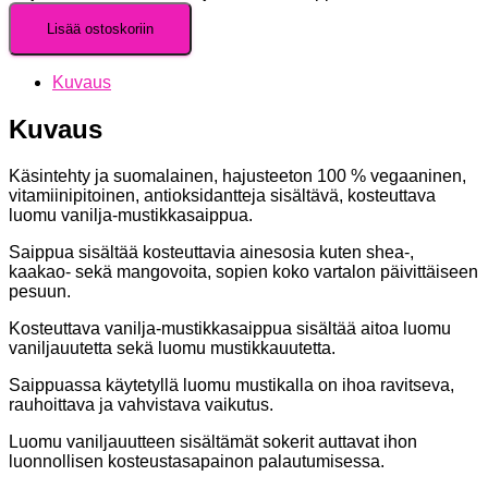
Lisää ostoskoriin
Kuvaus
Kuvaus
Käsintehty ja suomalainen, hajusteeton 100 % vegaaninen,
vitamiinipitoinen, antioksidantteja sisältävä, kosteuttava
luomu vanilja-mustikkasaippua.
Saippua sisältää kosteuttavia ainesosia kuten shea-,
kaakao- sekä mangovoita, sopien koko vartalon päivittäiseen
pesuun.
Kosteuttava vanilja-mustikkasaippua sisältää aitoa luomu
vaniljauutetta sekä luomu mustikkauutetta.
Saippuassa käytetyllä luomu mustikalla on ihoa ravitseva,
rauhoittava ja vahvistava vaikutus.
Luomu vaniljauutteen sisältämät sokerit auttavat ihon
luonnollisen kosteustasapainon palautumisessa.