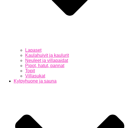
Lapaset
Kaulahuivit ja kaulurit
Neuleet ja villapaidat
Pipot, hatut, pannat
Topit
Villasukat
Kylpyhuone ja sauna