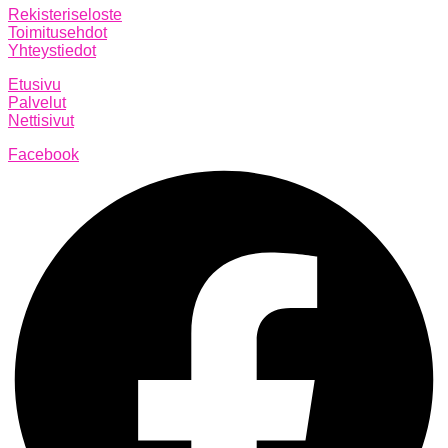
Rekisteriseloste
Toimitusehdot
Yhteystiedot
Etusivu
Palvelut
Nettisivut
Facebook