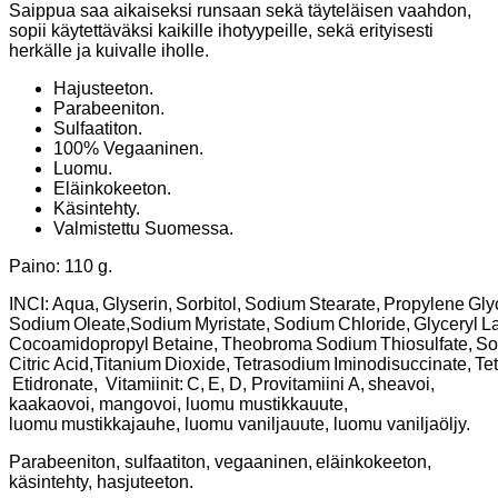
Saippua saa aikaiseksi runsaan sekä täyteläisen vaahdon,
sopii käytettäväksi kaikille ihotyypeille, sekä erityisesti
herkälle ja kuivalle iholle.
Hajusteeton.
Parabeeniton.
Sulfaatiton.
100% Vegaaninen.
Luomu.
Eläinkokeeton.
Käsintehty.
Valmistettu Suomessa.
Paino: 110 g.
INCI: Aqua, Glyserin, Sorbitol, Sodium Stearate, Propylene Gl
Sodium Oleate,Sodium Myristate, Sodium Chloride, Glyceryl L
Cocoamidopropyl Betaine, Theobroma Sodium Thiosulfate, Sod
Citric Acid,Titanium Dioxide, Tetrasodium Iminodisuccinate, T
Etidronate, Vitamiinit: C, E, D, Provitamiini A, sheavoi,
kaakaovoi, mangovoi, luomu mustikkauute,
luomu mustikkajauhe, luomu vaniljauute, luomu vaniljaöljy.
Parabeeniton, sulfaatiton, vegaaninen, eläinkokeeton,
käsintehty, hasjuteeton.