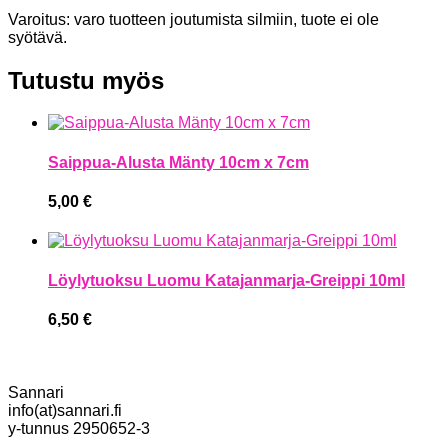
Varoitus: varo tuotteen joutumista silmiin, tuote ei ole
syötävä.
Tutustu myös
Saippua-Alusta Mänty 10cm x 7cm
5,00
€
Löylytuoksu Luomu Katajanmarja-Greippi 10ml
6,50
€
Sannari
info(at)sannari.fi
y-tunnus 2950652-3