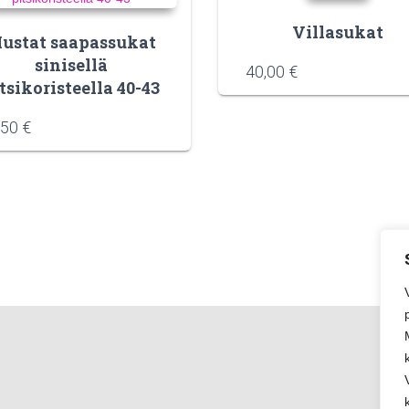
Villasukat
ustat saapassukat
sinisellä
40,00
€
tsikoristeella 40-43
,50
€