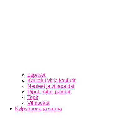
Lapaset
Kaulahuivit ja kaulurit
Neuleet ja villapaidat
Pipot, hatut, pannat
Topit
Villasukat
Kylpyhuone ja sauna