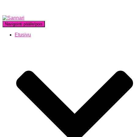
Navigointi päälle/pois
Etusivu