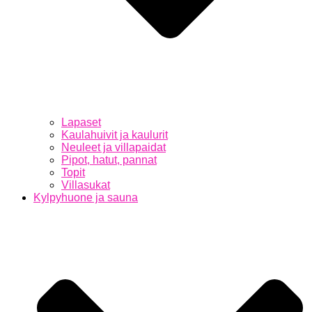
Lapaset
Kaulahuivit ja kaulurit
Neuleet ja villapaidat
Pipot, hatut, pannat
Topit
Villasukat
Kylpyhuone ja sauna