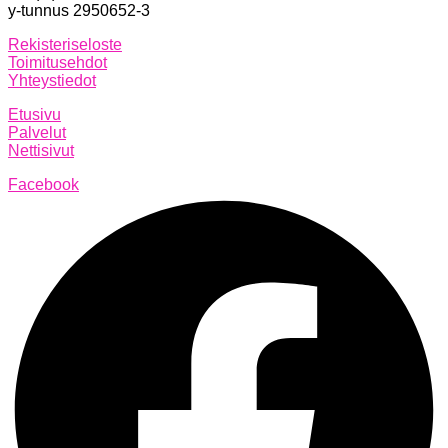
y-tunnus 2950652-3
Rekisteriseloste
Toimitusehdot
Yhteystiedot
Etusivu
Palvelut
Nettisivut
Facebook