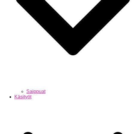
Saippuat
Käsityöt