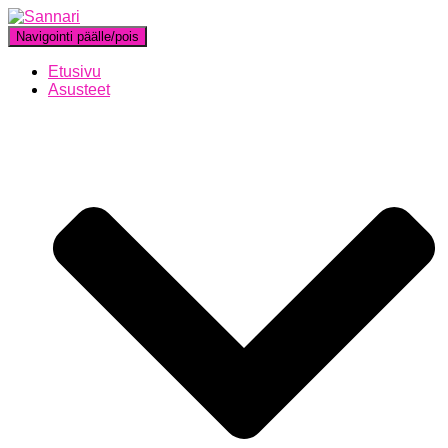
Navigointi päälle/pois
Etusivu
Asusteet