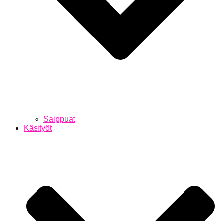
Saippuat
Käsityöt