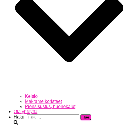
Keittiö
Makrame koristeet
Piensisustus, huonekalut
Ota yhteyttä
Haku: