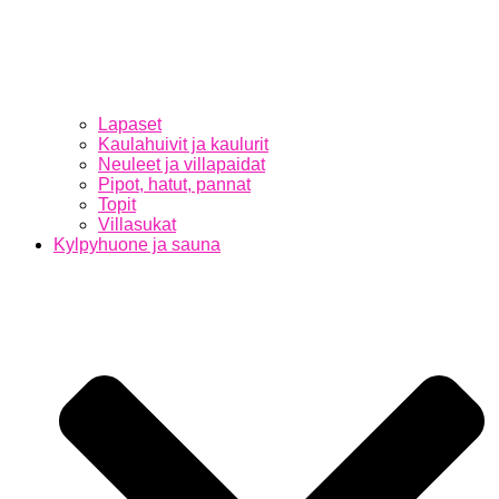
Lapaset
Kaulahuivit ja kaulurit
Neuleet ja villapaidat
Pipot, hatut, pannat
Topit
Villasukat
Kylpyhuone ja sauna