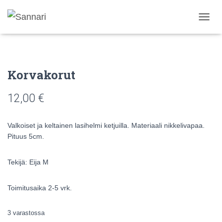
N
A
V
I
G
Korvakorut
O
I
N
12,00
€
T
I
P
Valkoiset ja keltainen lasihelmi ketjuilla. Materiaali nikkelivapaa.
Ä
Pituus 5cm.
Ä
L
L
Tekijä: Eija M
E
/
P
Toimitusaika 2-5 vrk.
O
I
3 varastossa
S