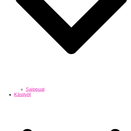
Saippuat
Käsityöt