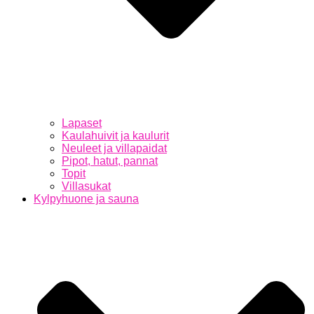
Lapaset
Kaulahuivit ja kaulurit
Neuleet ja villapaidat
Pipot, hatut, pannat
Topit
Villasukat
Kylpyhuone ja sauna