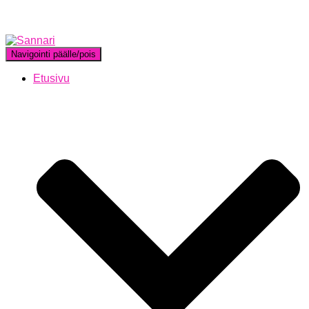
Navigointi päälle/pois
Etusivu