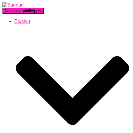
Navigointi päälle/pois
Etusivu