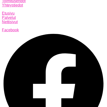
Toimitusehdot
Yhteystiedot
Etusivu
Palvelut
Nettisivut
Facebook