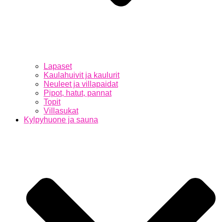
Lapaset
Kaulahuivit ja kaulurit
Neuleet ja villapaidat
Pipot, hatut, pannat
Topit
Villasukat
Kylpyhuone ja sauna