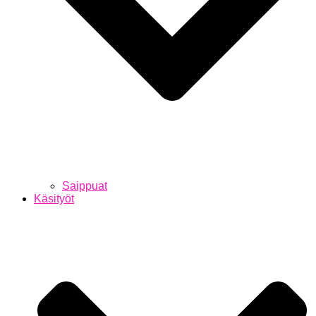
Saippuat
Käsityöt