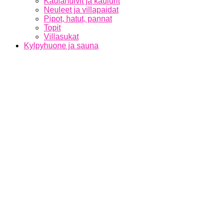
Kaulahuivit ja kaulurit
Neuleet ja villapaidat
Pipot, hatut, pannat
Topit
Villasukat
Kylpyhuone ja sauna