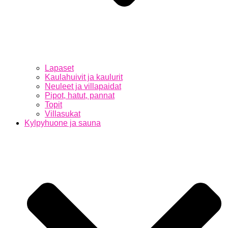
Lapaset
Kaulahuivit ja kaulurit
Neuleet ja villapaidat
Pipot, hatut, pannat
Topit
Villasukat
Kylpyhuone ja sauna