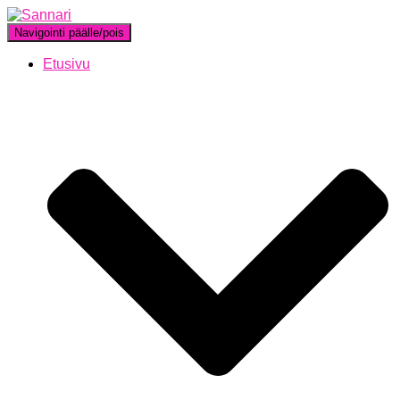
Navigointi päälle/pois
Etusivu