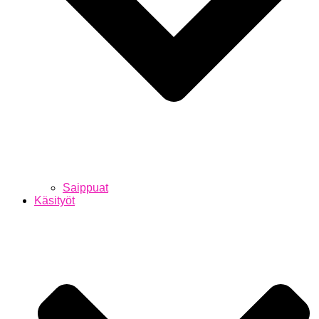
Saippuat
Käsityöt