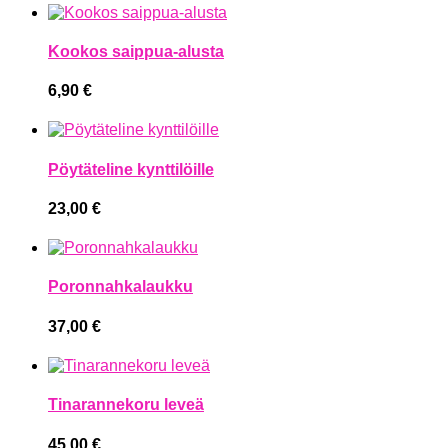
Kookos saippua-alusta
6,90
€
Pöytäteline kynttilöille
23,00
€
Poronnahkalaukku
37,00
€
Tinarannekoru leveä
45,00
€