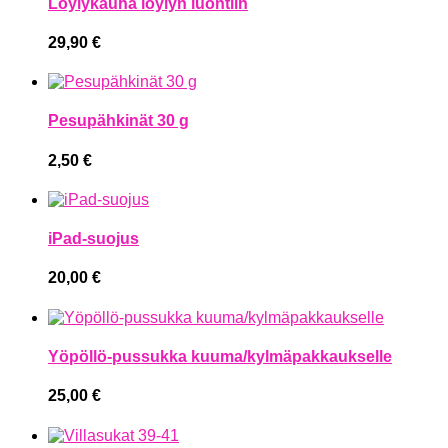
Löylykauha löylyn luontiin
29,90
€
Pesupähkinät 30 g
2,50
€
iPad-suojus
20,00
€
Yöpöllö-pussukka kuuma/kylmäpakkaukselle
25,00
€