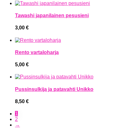
Tawashi japanilainen pesusieni
3,00
€
Rento vartaloharja
5,00
€
Pussinsulkija ja patavahti Unikko
8,50
€
1
2
→