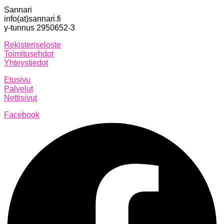
Sannari
info(at)sannari.fi
y-tunnus 2950652-3
Rekisteriseloste
Toimitusehdot
Yhteystiedot
Etusivu
Palvelut
Nettisivut
Facebook