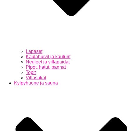
Lapaset
Kaulahuivit ja kaulurit
Neuleet ja villapaidat
Pipot, hatut, pannat
Topit
Villasukat
Kylpyhuone ja sauna