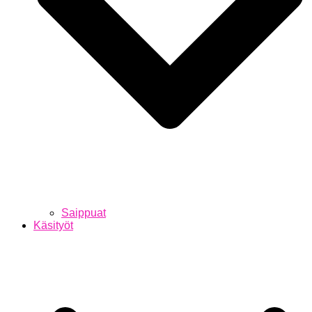
Saippuat
Käsityöt