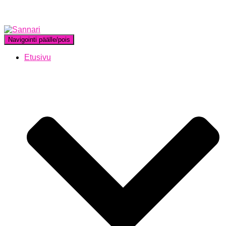
Navigointi päälle/pois
Etusivu