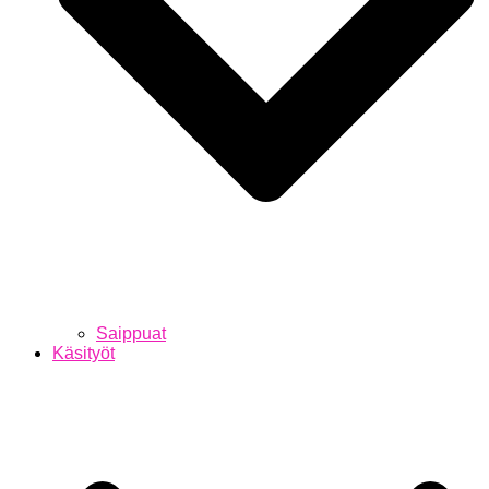
Saippuat
Käsityöt