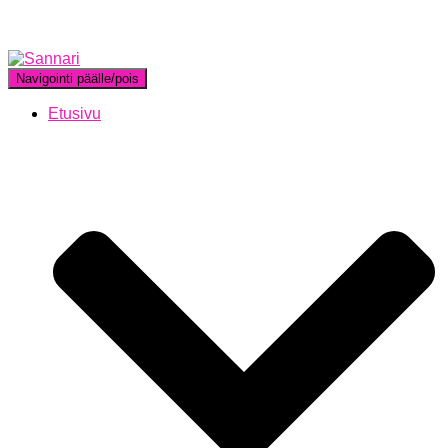
Navigointi päälle/pois
Etusivu