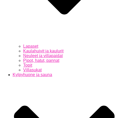
Lapaset
Kaulahuivit ja kaulurit
Neuleet ja villapaidat
Pipot, hatut, pannat
Topit
Villasukat
Kylpyhuone ja sauna