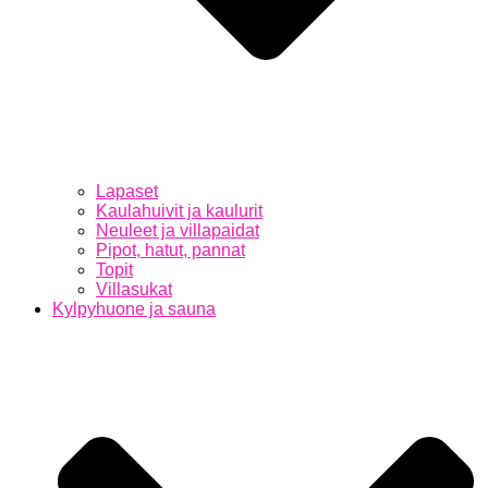
Lapaset
Kaulahuivit ja kaulurit
Neuleet ja villapaidat
Pipot, hatut, pannat
Topit
Villasukat
Kylpyhuone ja sauna