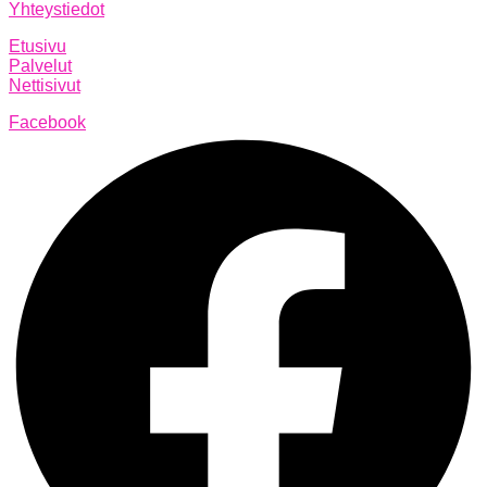
Yhteystiedot
Etusivu
Palvelut
Nettisivut
Facebook