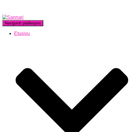
Navigointi päälle/pois
Etusivu