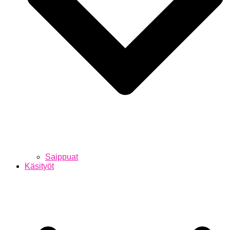
Saippuat
Käsityöt