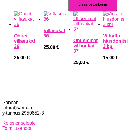
Lisää ostoskoriin
Villasukat
Ohuet
36
Virkattu
Ohuemmat
villasukat
hiusdonitsi
villasukat
36
3 kpl
25,00
€
37
25,00
€
15,00
€
25,00
€
Sannari
info(at)sannari.fi
y-tunnus 2950652-3
Rekisteriseloste
Toimitusehdot