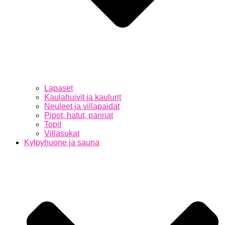
Lapaset
Kaulahuivit ja kaulurit
Neuleet ja villapaidat
Pipot, hatut, pannat
Topit
Villasukat
Kylpyhuone ja sauna