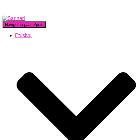
Navigointi päälle/pois
Etusivu