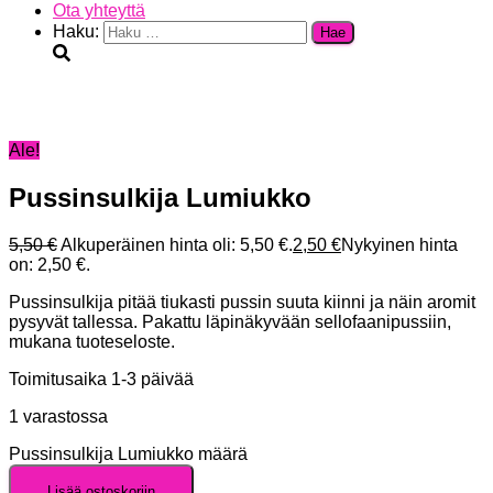
Ota yhteyttä
Haku:
Ale!
Pussinsulkija Lumiukko
5,50
€
Alkuperäinen hinta oli: 5,50 €.
2,50
€
Nykyinen hinta
on: 2,50 €.
Pussinsulkija pitää tiukasti pussin suuta kiinni ja näin aromit
pysyvät tallessa. Pakattu läpinäkyvään sellofaanipussiin,
mukana tuoteseloste.
Toimitusaika 1-3 päivää
1 varastossa
Pussinsulkija Lumiukko määrä
Lisää ostoskoriin