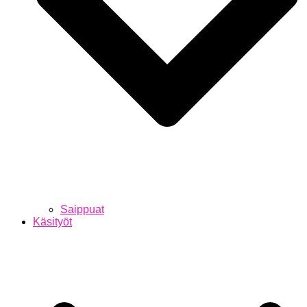
Saippuat
Käsityöt