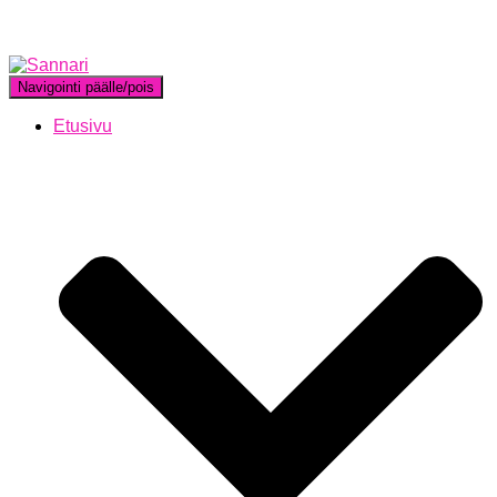
Navigointi päälle/pois
Etusivu