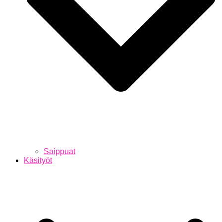
Saippuat
Käsityöt