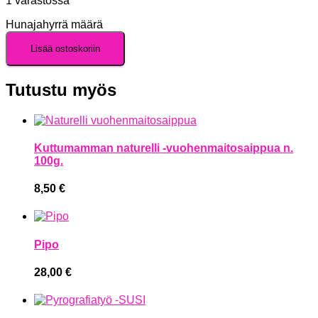
1 varastossa
Hunajahyrrä määrä
Lisää ostoskoriin
Tutustu myös
Kuttumamman naturelli -vuohenmaitosaippua n.
100g.
8,50
€
Pipo
28,00
€