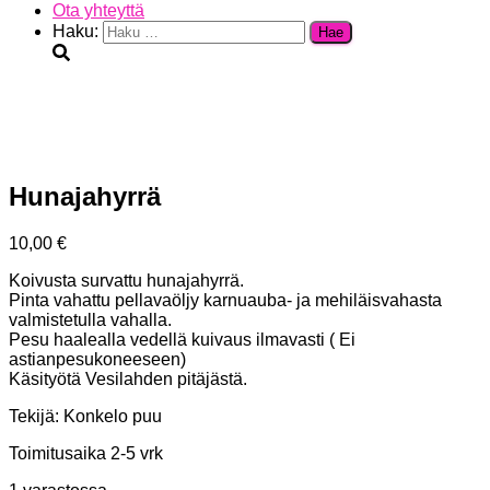
Ota yhteyttä
Haku:
Hunajahyrrä
10,00
€
Koivusta survattu hunajahyrrä.
Pinta vahattu pellavaöljy karnuauba- ja mehiläisvahasta
valmistetulla vahalla.
Pesu haalealla vedellä kuivaus ilmavasti ( Ei
astianpesukoneeseen)
Käsityötä Vesilahden pitäjästä.
Tekijä: Konkelo puu
Toimitusaika 2-5 vrk