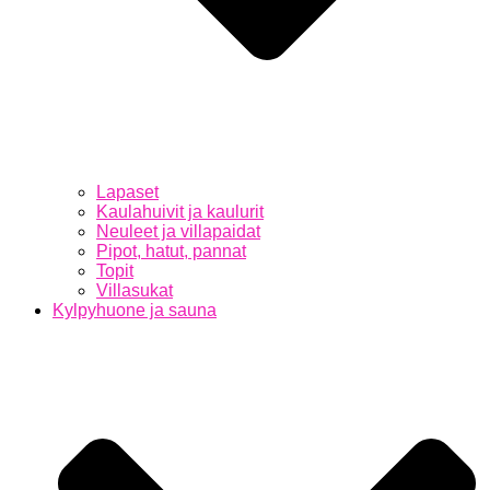
Lapaset
Kaulahuivit ja kaulurit
Neuleet ja villapaidat
Pipot, hatut, pannat
Topit
Villasukat
Kylpyhuone ja sauna