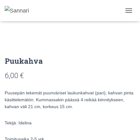
N
A
V
I
G
O
I
N
Puukahva
T
I
6,00
€
P
Ä
Ä
Puusepän tekemät puunväriset laukunkahvat (pari), kahvan pinta
L
L
käsittelemätön. Kummassakin päässä 4 reikää kiinnitykseen,
E
kahvan väli 21 cm, korkeus 15 cm.
/
P
O
Tekijä: Idelina
I
S
Toimitusaika 2-5 vrk.