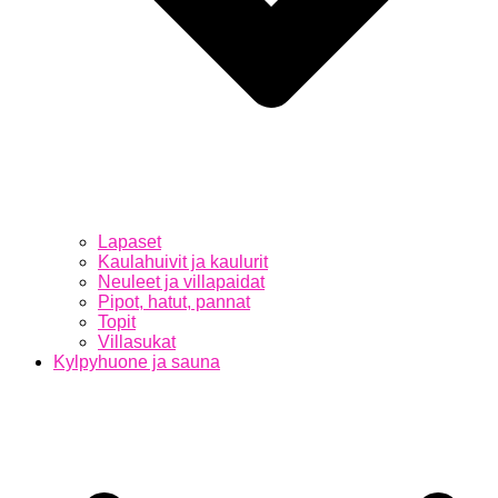
Lapaset
Kaulahuivit ja kaulurit
Neuleet ja villapaidat
Pipot, hatut, pannat
Topit
Villasukat
Kylpyhuone ja sauna