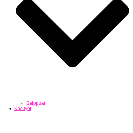
Saippuat
Käsityöt