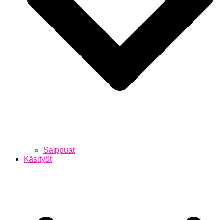
Saippuat
Käsityöt