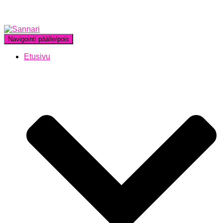
Navigointi päälle/pois
Etusivu