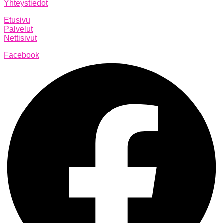
Yhteystiedot
Etusivu
Palvelut
Nettisivut
Facebook