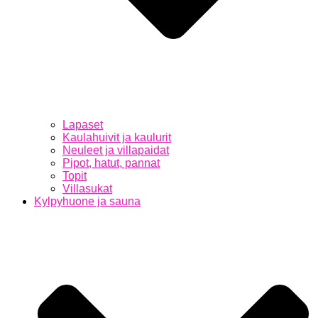
Lapaset
Kaulahuivit ja kaulurit
Neuleet ja villapaidat
Pipot, hatut, pannat
Topit
Villasukat
Kylpyhuone ja sauna