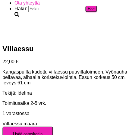
Ota yhteyttä
Haku:
Villaessu
22,00
€
Kangaspuilla kudottu villaessu puuvillaloimeen. Vyönauha
pellavaa, alhaalla koristekuviointia. Essun korkeus 50 cm.
leveys 61 cm.
Tekijä: Idelina
Toimitusaika 2-5 vrk.
1 varastossa
Villaessu määrä
Lisää ostoskoriin