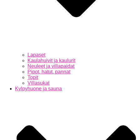
Lapaset
Kaulahuivit ja kaulurit
Neuleet ja villapaidat
Pipot, hatut, pannat
Topit
Villasukat
Kylpyhuone ja sauna