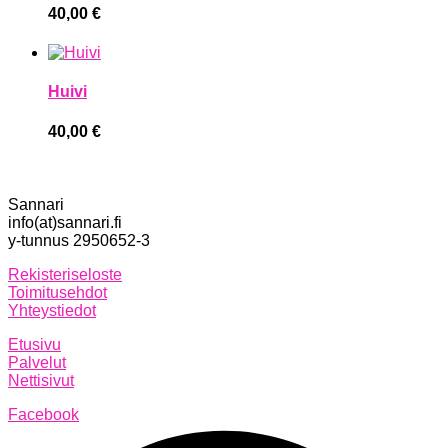
40,00
€
Huivi
40,00
€
Sannari
info(at)sannari.fi
y-tunnus 2950652-3
Rekisteriseloste
Toimitusehdot
Yhteystiedot
Etusivu
Palvelut
Nettisivut
Facebook