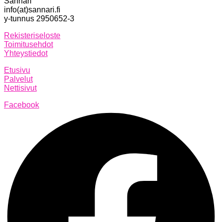
Sannari
info(at)sannari.fi
y-tunnus 2950652-3
Rekisteriseloste
Toimitusehdot
Yhteystiedot
Etusivu
Palvelut
Nettisivut
Facebook