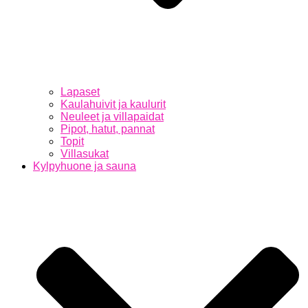
Lapaset
Kaulahuivit ja kaulurit
Neuleet ja villapaidat
Pipot, hatut, pannat
Topit
Villasukat
Kylpyhuone ja sauna