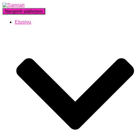
Navigointi päälle/pois
Etusivu