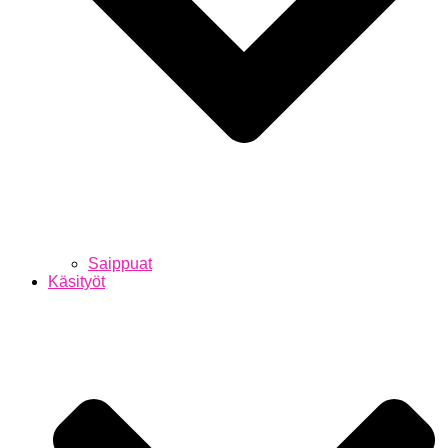
Saippuat
Käsityöt