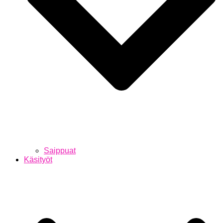
Saippuat
Käsityöt