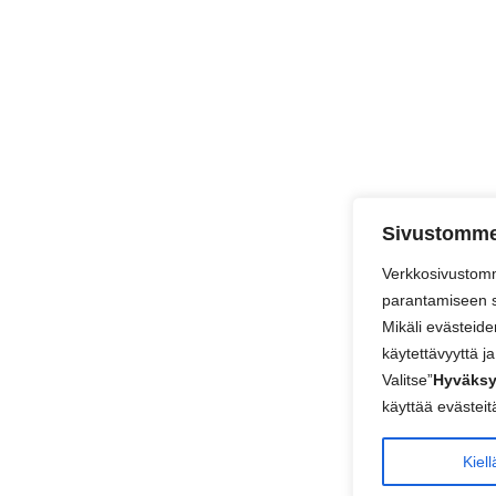
Sivustomme 
Verkkosivustom
parantamiseen se
Mikäli evästeide
käytettävyyttä j
Valitse”
Hyväks
käyttää evästeitä
Kiell