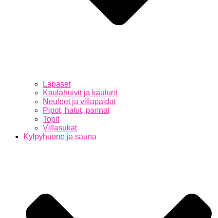
Lapaset
Kaulahuivit ja kaulurit
Neuleet ja villapaidat
Pipot, hatut, pannat
Topit
Villasukat
Kylpyhuone ja sauna