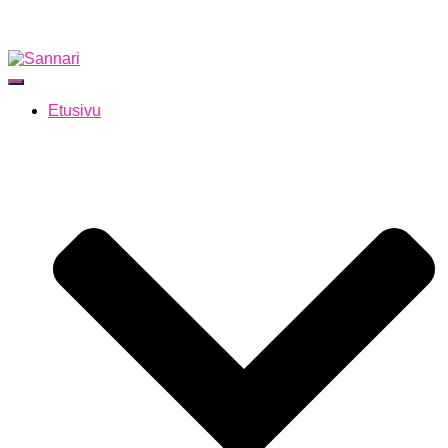
Navigointi päälle/pois
Etusivu