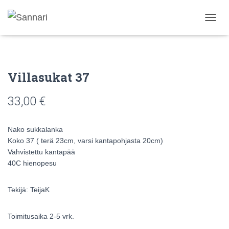
N
A
V
I
G
Villasukat 37
O
I
N
33,00
€
T
I
P
Nako sukkalanka
Ä
Koko 37 ( terä 23cm, varsi kantapohjasta 20cm)
Ä
Vahvistettu kantapää
L
L
40C hienopesu
E
/
Tekijä: TeijaK
P
O
I
Toimitusaika 2-5 vrk.
S