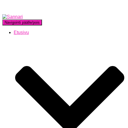
Navigointi päälle/pois
Etusivu