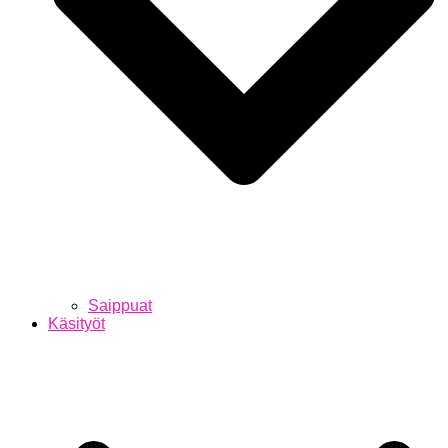
Saippuat
Käsityöt