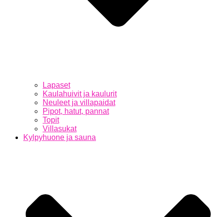
Lapaset
Kaulahuivit ja kaulurit
Neuleet ja villapaidat
Pipot, hatut, pannat
Topit
Villasukat
Kylpyhuone ja sauna