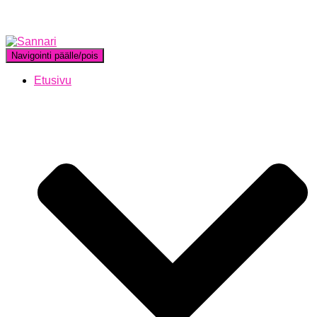
Navigointi päälle/pois
Etusivu