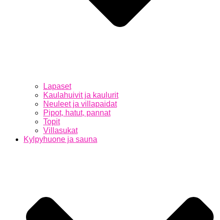
Lapaset
Kaulahuivit ja kaulurit
Neuleet ja villapaidat
Pipot, hatut, pannat
Topit
Villasukat
Kylpyhuone ja sauna