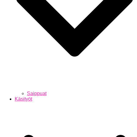
Saippuat
Käsityöt