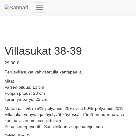
Navigointi päälle/pois
Villasukat 38-39
29,00
€
Perusvillasukat vahvistetulla kantapäällä.
Mitat
Varren pituus: 13 cm
Pohjan pituus: 23 cm
Terän ympärys: 22 cm
Materiaali: villa 75%, polyamidi 25%/ villa 80%, polyamidi 20%
Villasukat venyvät ja löystyvät käytössä. Tämä on normaalia ja
kuuluu villan ominaispiirteisiin.
Pesu: konepesu 40. Suositellaan villapesuohjelmaa.
Tekijä: Sari R