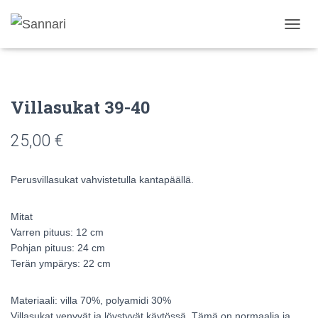
N
A
V
I
G
Villasukat 39-40
O
I
N
25,00
€
T
I
P
Perusvillasukat vahvistetulla kantapäällä.
Ä
Ä
L
Mitat
L
Varren pituus: 12 cm
E
Pohjan pituus: 24 cm
/
Terän ympärys: 22 cm
P
O
I
Materiaali: villa 70%, polyamidi 30%
S
Villasukat venyvät ja löystyvät käytössä. Tämä on normaalia ja