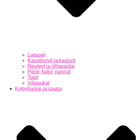
Lapaset
Kaulahuivit ja kaulurit
Neuleet ja villapaidat
Pipot, hatut, pannat
Topit
Villasukat
Kylpyhuone ja sauna