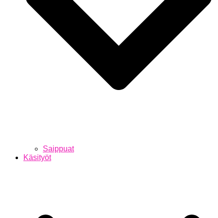
Saippuat
Käsityöt