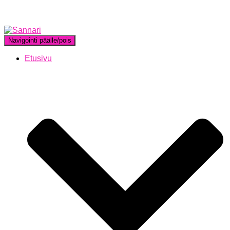
Navigointi päälle/pois
Etusivu