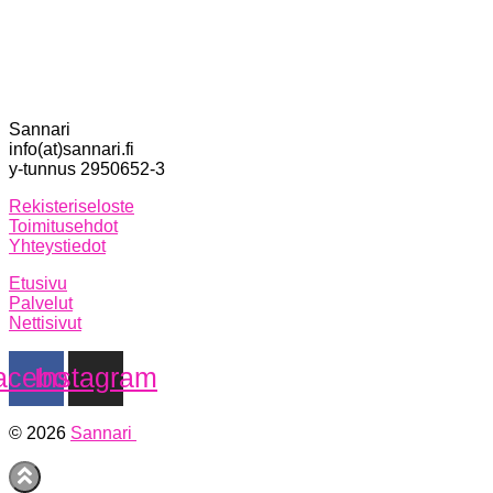
Sannari
info(at)sannari.fi
y-tunnus 2950652-3
Rekisteriseloste
Toimitusehdot
Yhteystiedot
Etusivu
Palvelut
Nettisivut
acebook
Instagram
© 2026
Sannari