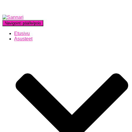
Navigointi päälle/pois
Etusivu
Asusteet