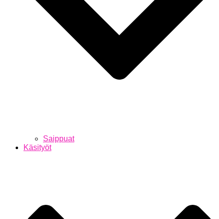
Saippuat
Käsityöt