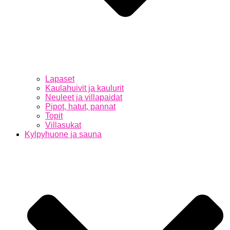
Lapaset
Kaulahuivit ja kaulurit
Neuleet ja villapaidat
Pipot, hatut, pannat
Topit
Villasukat
Kylpyhuone ja sauna