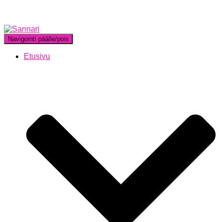
Navigointi päälle/pois
Etusivu