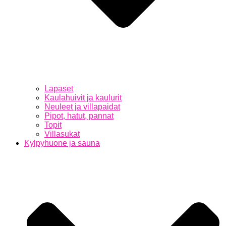
Lapaset
Kaulahuivit ja kaulurit
Neuleet ja villapaidat
Pipot, hatut, pannat
Topit
Villasukat
Kylpyhuone ja sauna