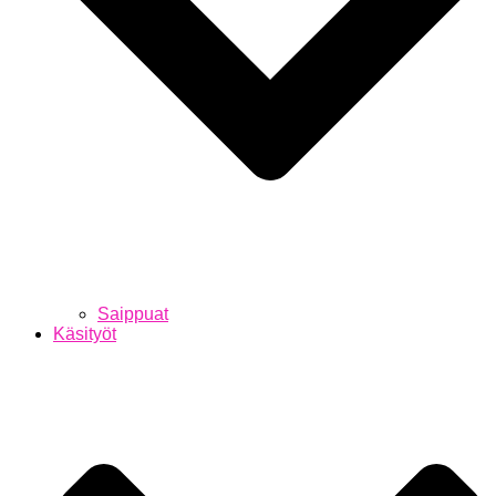
Saippuat
Käsityöt