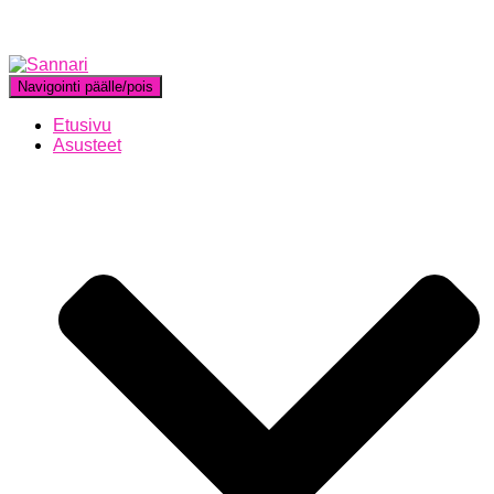
Navigointi päälle/pois
Etusivu
Asusteet