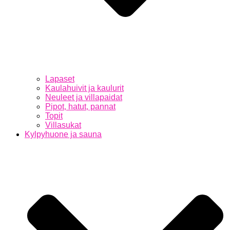
Lapaset
Kaulahuivit ja kaulurit
Neuleet ja villapaidat
Pipot, hatut, pannat
Topit
Villasukat
Kylpyhuone ja sauna