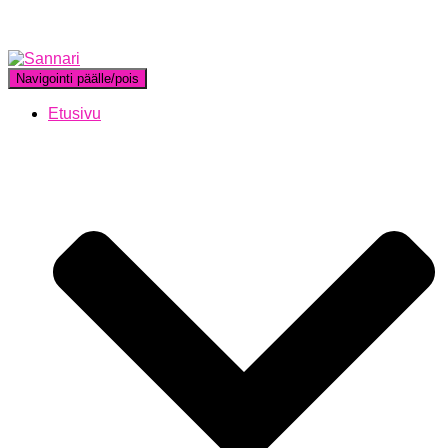
Navigointi päälle/pois
Etusivu