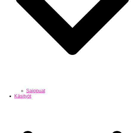
Saippuat
Käsityöt