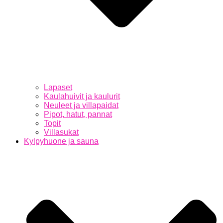
Lapaset
Kaulahuivit ja kaulurit
Neuleet ja villapaidat
Pipot, hatut, pannat
Topit
Villasukat
Kylpyhuone ja sauna