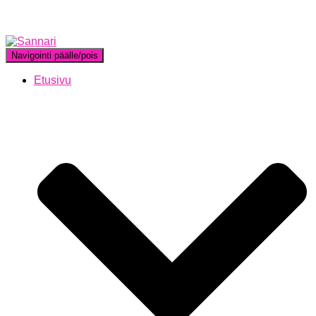
Navigointi päälle/pois
Etusivu