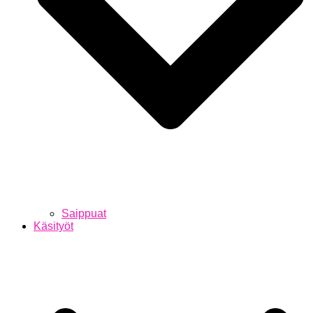
Saippuat
Käsityöt