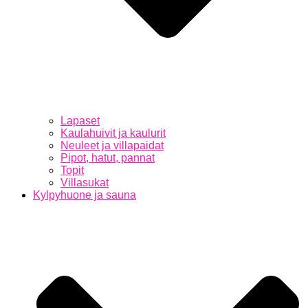
Lapaset
Kaulahuivit ja kaulurit
Neuleet ja villapaidat
Pipot, hatut, pannat
Topit
Villasukat
Kylpyhuone ja sauna