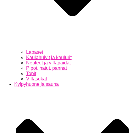
Lapaset
Kaulahuivit ja kaulurit
Neuleet ja villapaidat
Pipot, hatut, pannat
Topit
Villasukat
Kylpyhuone ja sauna