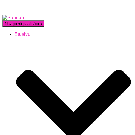
Navigointi päälle/pois
Etusivu