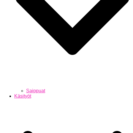
Saippuat
Käsityöt