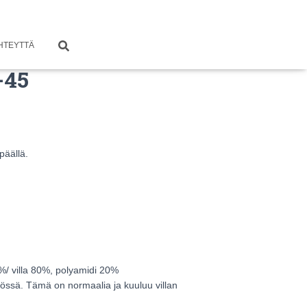
HTEYTTÄ
-45
päällä.
5%/ villa 80%, polyamidi 20%
ytössä. Tämä on normaalia ja kuuluu villan