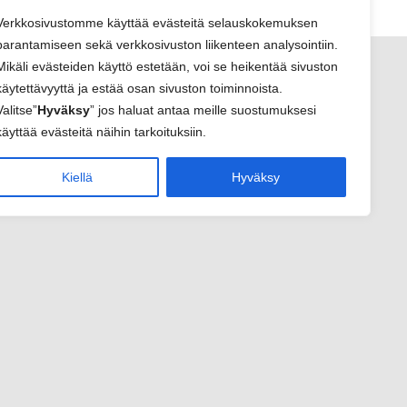
Verkkosivustomme käyttää evästeitä selauskokemuksen
parantamiseen sekä verkkosivuston liikenteen analysointiin.
Mikäli evästeiden käyttö estetään, voi se heikentää sivuston
käytettävyyttä ja estää osan sivuston toiminnoista.
Valitse”
Hyväksy
” jos haluat antaa meille suostumuksesi
käyttää evästeitä näihin tarkoituksiin.
Kiellä
Hyväksy
sivu
elut
sivut