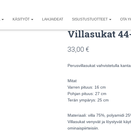
A
KÄSITYÖT
LAHJAIDEAT
SISUSTUSTUOTTEET
OTA Y
Villasukat 44
33,00
€
Perusvillasukat vahvistetulla kanta
Mitat
Varren pituus: 16 cm
Pohjan pituus: 27 cm
Terän ympärys: 25 cm
Materiaali: villa 75%, polyamidi 2
Villasukat venyvät ja löystyvät kä
ominaispiirteisiin.