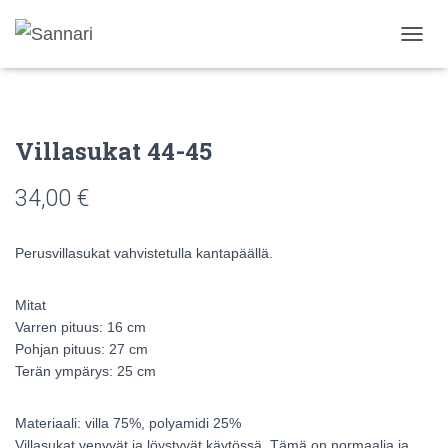
N
A
V
I
G
Villasukat 44-45
O
I
N
34,00
€
T
I
P
Perusvillasukat vahvistetulla kantapäällä.
Ä
Ä
L
Mitat
L
Varren pituus: 16 cm
E
Pohjan pituus: 27 cm
/
Terän ympärys: 25 cm
P
O
I
Materiaali: villa 75%, polyamidi 25%
S
Villasukat venyvät ja löystyvät käytössä. Tämä on normaalia ja