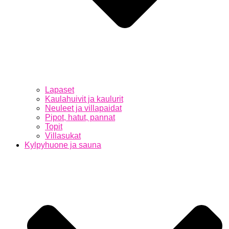
Lapaset
Kaulahuivit ja kaulurit
Neuleet ja villapaidat
Pipot, hatut, pannat
Topit
Villasukat
Kylpyhuone ja sauna