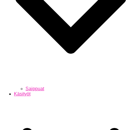
Saippuat
Käsityöt