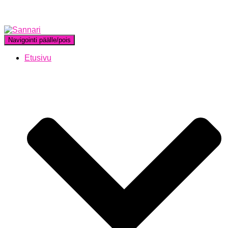
Navigointi päälle/pois
Etusivu